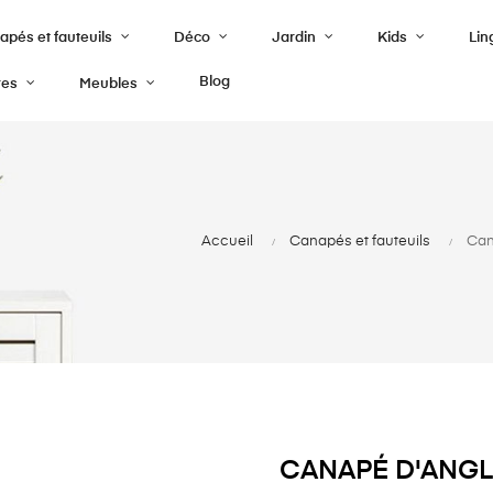
pés et fauteuils
Déco
Jardin
Kids
Lin
Blog
res
Meubles
Accueil
Canapés et fauteuils
Can
CANAPÉ D'ANGL