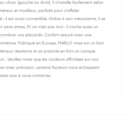
au choix (gauche ou droit), il s'installe facilement selon
éreux et moelleux, parfaits pour s'affaler
 il est aussi convertible. Grâce à son mécanisme, il se
 sans stress. Et ce n'est pas tout : il cache aussi un
 encombrer vos placards. Confort assuré avec une
maintenue. Fabriqué en Europe, MARLO mise sur un bon
tériaux résistants et sa praticité en font un canapé
r : Veuillez noter que les couleurs affichées sur nos
ntes avec précision, certains facteurs nous échappent
sitez pas à nous contacter.