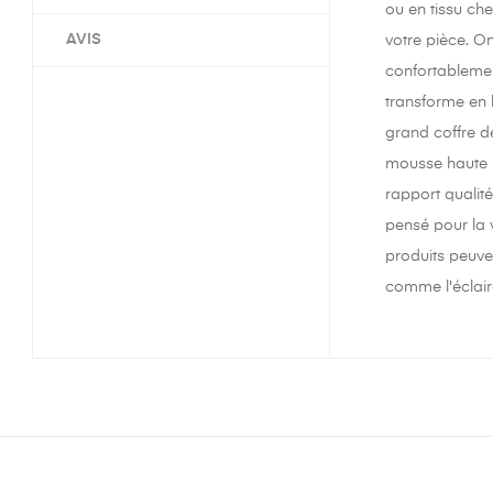
ou en tissu che
AVIS
votre pièce. On
confortablemen
transforme en l
grand coffre d
mousse haute r
rapport qualité
pensé pour la v
produits peuve
comme l'éclair