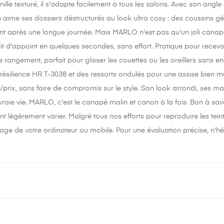
nille texturé, il s'adapte facilement à tous les salons. Avec son angle 
 aime ses dossiers déstructurés au look ultra cosy : des coussins gén
t après une longue journée. Mais MARLO n'est pas qu'un joli canapé :
it d'appoint en quelques secondes, sans effort. Pratique pour recevoir
e rangement, parfait pour glisser les couettes ou les oreillers sans
ésilience HR T-3038 et des ressorts ondulés pour une assise bien 
/prix, sans faire de compromis sur le style. Son look arrondi, ses ma
raie vie. MARLO, c'est le canapé malin et canon à la fois. Bon à savoi
nt légèrement varier. Malgré tous nos efforts pour reproduire les tei
age de votre ordinateur ou mobile. Pour une évaluation précise, n'hé