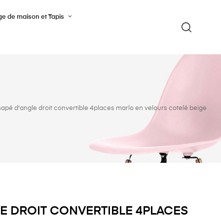
ge de maison et Tapis
apé d'angle droit convertible 4places marlo en velours cotelé beige
E DROIT CONVERTIBLE 4PLACES