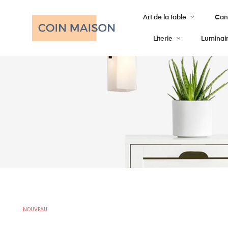
Art de la table
Cana
Literie
Luminai
NOUVEAU