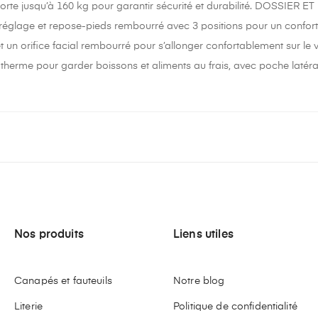
porte jusqu’à 160 kg pour garantir sécurité et durabilité. DOSSIE
 réglage et repose-pieds rembourré avec 3 positions pour un confor
et un orifice facial rembourré pour s’allonger confortablement s
therme pour garder boissons et aliments au frais, avec poche latéra
Nos produits
Liens utiles
Canapés et fauteuils
Notre blog
Literie
Politique de confidentialité