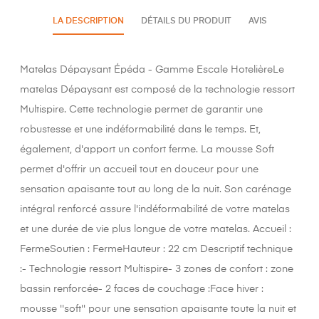
LA DESCRIPTION
DÉTAILS DU PRODUIT
AVIS
Matelas Dépaysant Épéda - Gamme Escale HotelièreLe
matelas Dépaysant est composé de la technologie ressort
Multispire. Cette technologie permet de garantir une
robustesse et une indéformabilité dans le temps. Et,
également, d'apport un confort ferme. La mousse Soft
permet d'offrir un accueil tout en douceur pour une
sensation apaisante tout au long de la nuit. Son carénage
intégral renforcé assure l'indéformabilité de votre matelas
et une durée de vie plus longue de votre matelas. Accueil :
FermeSoutien : FermeHauteur : 22 cm Descriptif technique
:- Technologie ressort Multispire- 3 zones de confort : zone
bassin renforcée- 2 faces de couchage :Face hiver :
mousse ''soft'' pour une sensation apaisante toute la nuit et