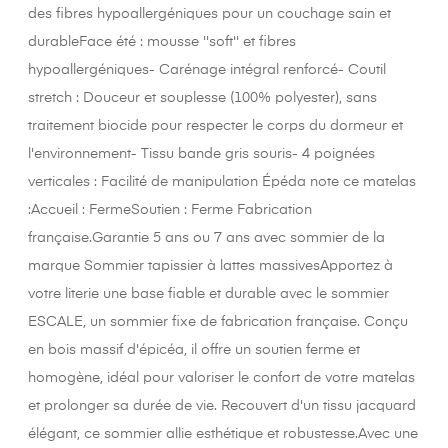
des fibres hypoallergéniques pour un couchage sain et
durableFace été : mousse ''soft'' et fibres
hypoallergéniques- Carénage intégral renforcé- Coutil
stretch : Douceur et souplesse (100% polyester), sans
traitement biocide pour respecter le corps du dormeur et
l'environnement- Tissu bande gris souris- 4 poignées
verticales : Facilité de manipulation Épéda note ce matelas
:Accueil : FermeSoutien : Ferme Fabrication
française.Garantie 5 ans ou 7 ans avec sommier de la
marque Sommier tapissier à lattes massivesApportez à
votre literie une base fiable et durable avec le sommier
ESCALE, un sommier fixe de fabrication française. Conçu
en bois massif d'épicéa, il offre un soutien ferme et
homogène, idéal pour valoriser le confort de votre matelas
et prolonger sa durée de vie. Recouvert d'un tissu jacquard
élégant, ce sommier allie esthétique et robustesse.Avec une