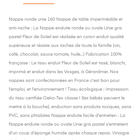
Nappe ronde unie 160 Nappe de table imperméable et
anti-tache : La Nappe enduite ronde ou ovale Unie gris
pastel Fleur de Soleil est réalisée en coton enduit qualité
supérieure et résiste aux taches de toute la famille (vin,
café, chocolat, sauce tomate, huile...) Fabrication 100%
française : Le tissu enduit Fleur de Soleil est tissé, blanchi,
imprimé et enduit dans les Vosges, à Gérardmer. Nos
nappes sont confectionnées en France c'est bon pour
l'emploi, et l'environnement ! Tissu écologique : Impression
du tissu certifiée Oeko-Tex classe I (les bébés peuvent le
mettre à la bouche), enduction sans produits toxiques, sans
PVC, sans phtalates Nappe enduite facile d'entretien : La
Nappe enduite ronde ou ovale Unie gris pastel s'entretient
d'un coup d'éponge humide après chaque repas. Vinaigre