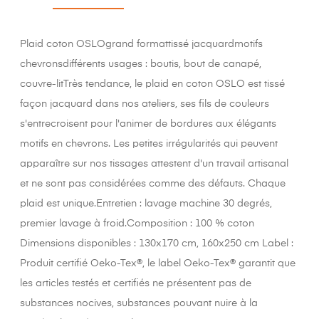
Plaid coton OSLOgrand formattissé jacquardmotifs
chevronsdifférents usages : boutis, bout de canapé,
couvre-litTrès tendance, le plaid en coton OSLO est tissé
façon jacquard dans nos ateliers, ses fils de couleurs
s'entrecroisent pour l'animer de bordures aux élégants
motifs en chevrons. Les petites irrégularités qui peuvent
apparaître sur nos tissages attestent d'un travail artisanal
et ne sont pas considérées comme des défauts. Chaque
plaid est unique.Entretien : lavage machine 30 degrés,
premier lavage à froid.Composition : 100 % coton
Dimensions disponibles : 130x170 cm, 160x250 cm Label :
Produit certifié Oeko-Tex®, le label Oeko-Tex® garantit que
les articles testés et certifiés ne présentent pas de
substances nocives, substances pouvant nuire à la