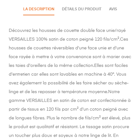
LA DESCRIPTION
DÉTAILS DU PRODUIT
AVIS
Découvrez les housses de couette double face unie/rayé
VERSAILLES 100% satin de coton peigné 120 fils/cm².Ces
housses de couettes réversibles d'une face unie et d'une
face rayée à mettre à votre convenance sont à marier avec
les taies d'oreillers de la même collection.Elles sont faciles
d'entretien car elles sont lavables en machine à 40°. Vous
avez également la possibilité de les faire sécher au sèche-
linge et de les repasser à température moyenne.Notre
gamme VERSAILLES en satin de coton est confectionnée à
partir de tissus en 120 fils par cm² d'un coton peigné avec
de longues fibres. Plus le nombre de fils/cm² est élevé, plus
le produit est qualitatif et résistant. Le tissage satin procure
un toucher plus doux et soyeux à notre linge de lit. En