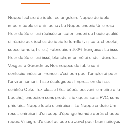
Nappe fuchsia de table rectangulaire Nappe de table
imperméable et anti-tache : La Nappe enduite Unie rose
Fleur de Soleil est réalisée en coton enduit de haute qualité
et résiste aux taches de toute la famille (vin, café, chocolat,
sauce tomate, huile...) Fabrication 100% française : Le tissu
Fleur de Soleil est tissé, blanchi, imprimé et enduit dans les
Vosges, à Gérardmer. Nos nappes de table sont
confectionnées en France : c'est bon pour l'emploi et pour
l'environnement. Tissu écologique : Impression du tissu
certifiée Oeko-Tex classe I (les bébés peuvent le mettre à la
bouche), enduction sans produits toxiques, sans PVC, sans
phtalates Nappe facile d'entretien : La Nappe enduite Uni
rose s'entretient d'un coup d'éponge humide après chaque
repas. Vinaigre d'alcool ou eau de Javel pour bien nettoyer.