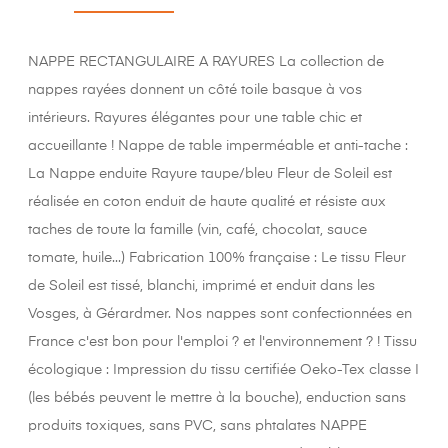
NAPPE RECTANGULAIRE A RAYURES La collection de
nappes rayées donnent un côté toile basque à vos
intérieurs. Rayures élégantes pour une table chic et
accueillante ! Nappe de table imperméable et anti-tache :
La Nappe enduite Rayure taupe/bleu Fleur de Soleil est
réalisée en coton enduit de haute qualité et résiste aux
taches de toute la famille (vin, café, chocolat, sauce
tomate, huile...) Fabrication 100% française : Le tissu Fleur
de Soleil est tissé, blanchi, imprimé et enduit dans les
Vosges, à Gérardmer. Nos nappes sont confectionnées en
France c'est bon pour l'emploi ? et l'environnement ? ! Tissu
écologique : Impression du tissu certifiée Oeko-Tex classe I
(les bébés peuvent le mettre à la bouche), enduction sans
produits toxiques, sans PVC, sans phtalates NAPPE