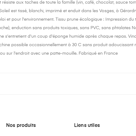
t résiste aux taches de toute la famille (vin, café, chocolat, sauce tom
 Soleil est tissé, blanchi, imprimé et enduit dans les Vosges, à Géra
oi et pour l'environnement. Tissu prune écologique : Impression du t
uche), enduction sans produits toxiques, sans PVC, sans phtalates N
ne s'entretient d'un coup d'éponge humide après chaque repas. Vinai
ine possible occasionnellement à 30 C sans produit adoucissant ni
 ou sur l'endroit avec une patte-mouille. Fabriqué en France
Nos produits
Liens utiles