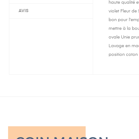
haute qualité e
AVIS
violet Fleur de
bon pour l'empl
mettre à la bo
ovale Unie pru
Lavage en mach
position coton