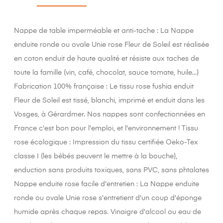
Nappe de table imperméable et anti-tache : La Nappe
enduite ronde ou ovale Unie rose Fleur de Soleil est réalisée
en coton enduit de haute qualité et résiste aux taches de
toute la famille (vin, café, chocolat, sauce tomate, huile...)
Fabrication 100% française : Le tissu rose fushia enduit
Fleur de Soleil est tissé, blanchi, imprimé et enduit dans les
Vosges, à Gérardmer. Nos nappes sont confectionnées en
France c'est bon pour l'emploi, et l'environnement ! Tissu
rose écologique : Impression du tissu certifiée Oeko-Tex
classe I (les bébés peuvent le mettre à la bouche),
enduction sans produits toxiques, sans PVC, sans phtalates
Nappe enduite rose facile d'entretien : La Nappe enduite
ronde ou ovale Unie rose s'entretient d'un coup d'éponge
humide après chaque repas. Vinaigre d'alcool ou eau de