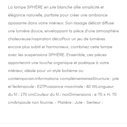
La lampe SPHÈRE en jute blanche allie simplicité et
élégance naturelle, parfaite pour créer une ambiance
apaisante dans votre intérieur. Son tissage délicat diffuse
une lumière douce, enveloppant la pièce d'une atmosphère
chaleureuse.Inspiration décoPour un jeu de lumières
encore plus subtil et harmonieux, combinez cette lampe
avec les suspensions SPHÈRE. Ensemble, ces pièces
apporteront une touche organique et poétique à votre
intérieur, idéale pour un style bohème ou
contemporain.Informations complémentairesStructure : jute
et ferAmpoule : E27Puissance maximale : 40 WLongueur
du fil : 170 cmCouleur du fil : noirDimensions : ø 70 x H. 70
cmAmpoule non fournie. - Matière : Jute - Senteur :