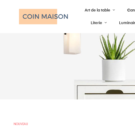
Art de la table
Cana
Literie
Luminai
NOUVEAU