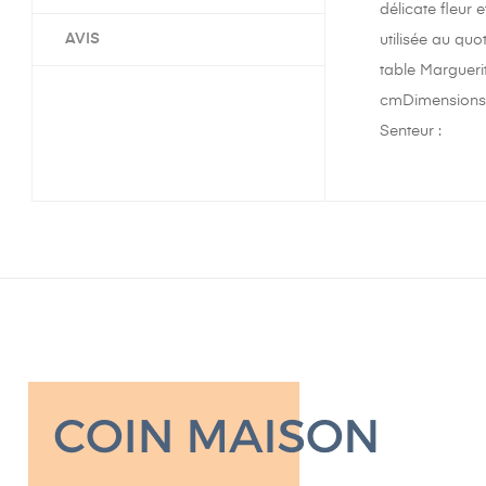
délicate fleur 
AVIS
utilisée au qu
table Margueri
cmDimensions t
Senteur :