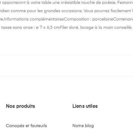
et apporteront à votre table une irrésistible touche de poésie. Feston
otidien comme pour les grandes occasions. Vous pourrez facilement l'a
te.Informations complémentairesComposition : porcelaineContenance
asse sans anse : ø 7 x 6,5 cmFilet doré, lavage à la main conseillé.
Nos produits
Liens utiles
Canapés et fauteuils
Notre blog