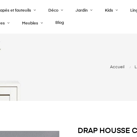
pés et fauteuils
Déco
Jardin
Kids
Lin
Blog
res
Meubles
Accueil
L
DRAP HOUSSE C