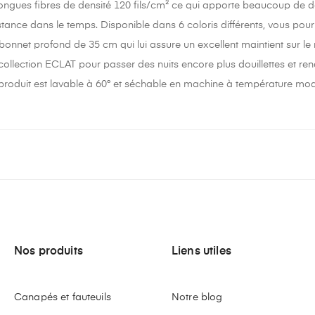
ongues fibres de densité 120 fils/cm² ce qui apporte beaucoup de do
istance dans le temps. Disponible dans 6 coloris différents, vous pou
 bonnet profond de 35 cm qui lui assure un excellent maintient sur 
 collection ECLAT pour passer des nuits encore plus douillettes et 
 produit est lavable à 60° et séchable en machine à température modéré
Nos produits
Liens utiles
Canapés et fauteuils
Notre blog