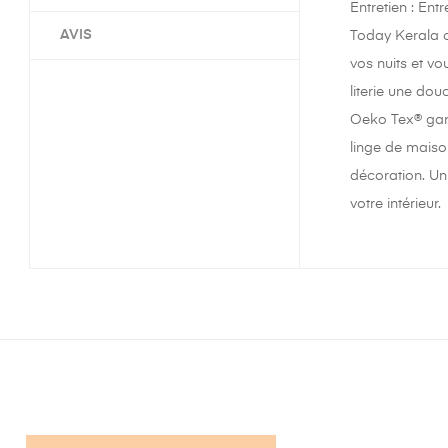
Entretien : Ent
AVIS
Today Kerala 
vos nuits et v
literie une dou
Oeko Tex® gara
linge de maison
décoration. Un
votre intérieur.