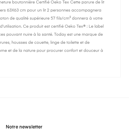
meture boutonnière Certifié Oeko Tex Cette parure de lit
llers 63X63 cm pour un lit 2 personnes accompagnera
oton de qualité supérieure 57 fils/cm² donnera à votre
utilisation. Ce produit est certifié Oeko Tex® : Le label
ances pouvant nuire à la santé. Today est une marque de
res, housses de couette, linge de toilette et de
omme et de la nature pour procurer confort et douceur à
Notre newsletter