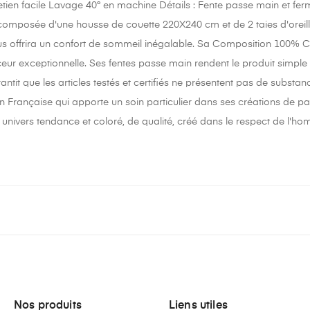
retien facile Lavage 40° en machine Détails : Fente passe main et fer
composée d'une housse de couette 220X240 cm et de 2 taies d'orei
ous offrira un confort de sommeil inégalable. Sa Composition 100% C
ceur exceptionnelle. Ses fentes passe main rendent le produit simple d'
ntit que les articles testés et certifiés ne présentent pas de subst
 Française qui apporte un soin particulier dans ses créations de paru
 univers tendance et coloré, de qualité, créé dans le respect de l'h
Nos produits
Liens utiles