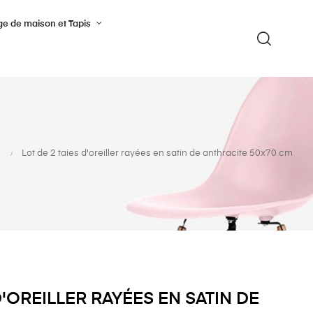
ge de maison et Tapis
Lot de 2 taies d'oreiller rayées en satin de anthracite 50x70 cm
D'OREILLER RAYÉES EN SATIN DE