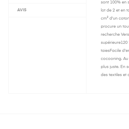
sont 100% en sa
AVIS
lot de 2 et en
cm² d'un coton 
procure un touc
recherche Versa
supérieure120 
taiesFacile d'
cocooning. Au t
plus juste. En 
des textiles et