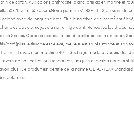
tin de coton. Aux coloris anthracite, blanc, gris acier, marine et tau
 taille 50x70cm et 65x65cm.Notre gamme VERSAILLES en satin de coton
peigné avec de longues fibres. Plus le nombre de fils/cm² est élevé, pl
her plus doux et soyeux à notre linge de lit. Retrouvez les draps hou
illes Sensei. Caractéristiques la taie d'oreiller en satin de coton Se
fils/cm² (plus le tissage est élevé, meilleur est sa résistance et so
entretien – Lavable en machine 40° – Séchage modéré Depuis des déce
ravers de nos collections tendances, uniques et design notre ambition
savoir plus :Ce produit est certifié de la norme OEKO-TEX® Standard 10
 des colorants