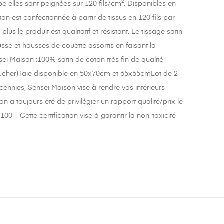
pe elles sont peignées sur 120 fils/cm². Disponibles en
 est confectionnée à partir de tissus en 120 fils par
us le produit est qualitatif et résistant. Le tissage satin
sse et housses de couette assortis en faisant la
nsei Maison :100% satin de coton très fin de qualité
n toucher)Taie disponible en 50x70cm et 65x65cmLot de 2
nnies, Sensei Maison vise à rendre vos intérieurs
 a toujours été de privilégier un rapport qualité/prix le
0 – Cette certification vise à garantir la non-toxicité