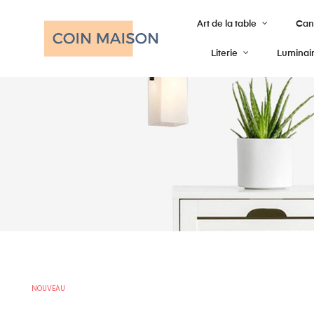
Art de la table
Cana
Literie
Luminai
NOUVEAU