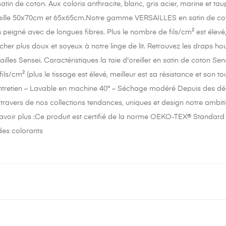
tin de coton. Aux coloris anthracite, blanc, gris acier, marine et tau
 taille 50x70cm et 65x65cm.Notre gamme VERSAILLES en satin de coton
peigné avec de longues fibres. Plus le nombre de fils/cm² est élevé, pl
her plus doux et soyeux à notre linge de lit. Retrouvez les draps hou
illes Sensei. Caractéristiques la taie d'oreiller en satin de coton Se
fils/cm² (plus le tissage est élevé, meilleur est sa résistance et so
entretien – Lavable en machine 40° – Séchage modéré Depuis des déce
ravers de nos collections tendances, uniques et design notre ambition
savoir plus :Ce produit est certifié de la norme OEKO-TEX® Standard 10
 des colorants