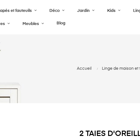
pés et fauteuils
Déco
Jardin
Kids
Lin
Blog
res
Meubles
Accueil
Linge de maison et 
2 TAIES D'OREI