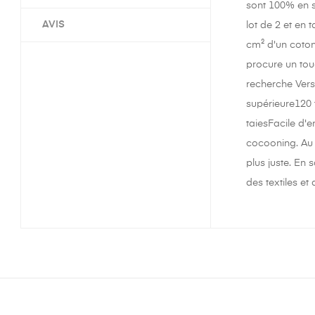
sont 100% en sa
AVIS
lot de 2 et en
cm² d'un coton 
procure un touc
recherche Versa
supérieure120 
taiesFacile d'
cocooning. Au t
plus juste. En 
des textiles et