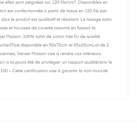
pe elles sont peignées sur 120 fils/cm². Disponibles en
 est confectionnée à partir de tissus en 120 fils par
us le produit est qualitatif et résistant. Le tissage satin
sse et housses de couette assortis en faisant la
nsei Maison :100% satin de coton très fin de qualité
n toucher)Taie disponible en 50x70cm et 65x65cmLot de 2
nnies, Sensei Maison vise à rendre vos intérieurs
 a toujours été de privilégier un rapport qualité/prix le
0 – Cette certification vise à garantir la non-toxicité