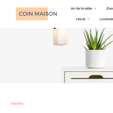
Art de la table
Cana
Literie
Luminai
NOUVEAU