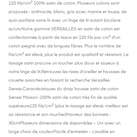
120 fils/cm² 100% satin de coton. Plusieurs coloris sont
proposés : anthracite, blanc, gris acier, marine et taupe, de
quoi parfaire votre lit avec un linge de lit autant bicolore
qu'uni.Notre gamme VERSAILLES en satin de coton est
confectionnée à partir de tissus en 120 fils par cm² d'un
coton peigné avec de longues fibres. Plus le nombre de
fils/cm² est élevé, plus le produit est qualitatif et résistant. Le
tissage satin procure un toucher plus doux et soyeux à
notre linge de lit.Retrouvez les taies d'oreiller et housses de
couette assorties en faisant la recherche Versailles
Sensei.Caractéristiques du drap housse satin de coton
Sensei Maison :100% satin de coton très fin de qualité
supérieure120 fils/cm² (plus le tissage est élevé, meilleur est
sa résistance et son toucher)Hauteur des bonnets :
30cmPlusieurs dimensions de disponibles – Uni avec un
large choix de couleurFacile d'entretien – Lavable en