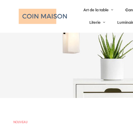
Art de la table
Cana
Literie
Luminai
NOUVEAU