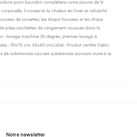
bordure point bourdon complétera votre parure de lit
rporelle, il conserve la chaleur en hiver et rafraîchit
ousses de couettes, les draps-housses et les draps
de jolies pochettes de rangement cousues dans la
ien : lavage machine 30 degrés, premier lavage à
es : 50x70 cm, 65x65 cmLabel : Produit certifié Oeko-
 pas de substances nocives substances pouvant nuire à la
Notre newsletter