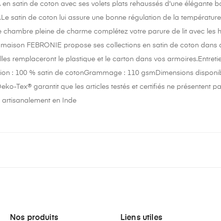
IA en satin de coton avec ses volets plats rehaussés d'une élégante 
e satin de coton lui assure une bonne régulation de la température co
e chambre pleine de charme complétez votre parure de lit avec les h
 maison FEBRONIE propose ses collections en satin de coton dans 
lles remplaceront le plastique et le carton dans vos armoires.Entret
ion : 100 % satin de cotonGrammage : 110 gsmDimensions disponibl
Oeko-Tex® garantit que les articles testés et certifiés ne présentent
 artisanalement en Inde
Nos produits
Liens utiles