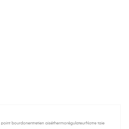
re point bourdonentretien aiséthermorégulateurNotre taie