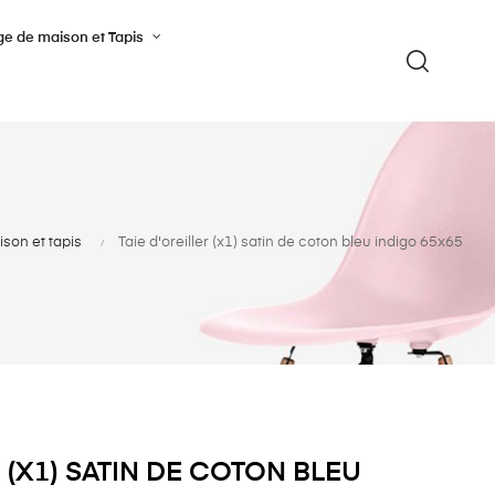
ge de maison et Tapis
son et tapis
Taie d'oreiller (x1) satin de coton bleu indigo 65x65
R (X1) SATIN DE COTON BLEU