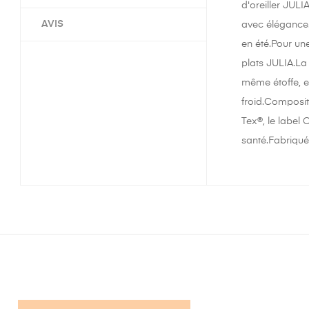
d'oreiller JUL
AVIS
avec élégance.L
en été.Pour un
plats JULIA.La
même étoffe, e
froid.Composit
Tex®, le label 
santé.Fabriqué