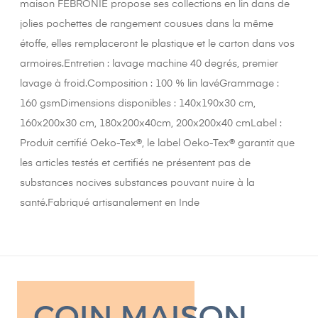
maison FEBRONIE propose ses collections en lin dans de
jolies pochettes de rangement cousues dans la même
étoffe, elles remplaceront le plastique et le carton dans vos
armoires.Entretien : lavage machine 40 degrés, premier
lavage à froid.Composition : 100 % lin lavéGrammage :
160 gsmDimensions disponibles : 140x190x30 cm,
160x200x30 cm, 180x200x40cm, 200x200x40 cmLabel :
Produit certifié Oeko-Tex®, le label Oeko-Tex® garantit que
les articles testés et certifiés ne présentent pas de
substances nocives substances pouvant nuire à la
santé.Fabriqué artisanalement en Inde