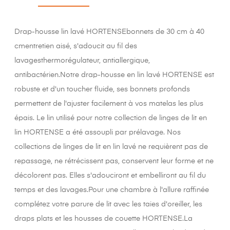
Drap-housse lin lavé HORTENSEbonnets de 30 cm à 40
cmentretien aisé, s'adoucit au fil des
lavagesthermorégulateur, antiallergique,
antibactérien.Notre drap-housse en lin lavé HORTENSE est
robuste et d'un toucher fluide, ses bonnets profonds
permettent de l'ajuster facilement à vos matelas les plus
épais. Le lin utilisé pour notre collection de linges de lit en
lin HORTENSE a été assoupli par prélavage. Nos
collections de linges de lit en lin lavé ne requièrent pas de
repassage, ne rétrécissent pas, conservent leur forme et ne
décolorent pas. Elles s'adouciront et embelliront au fil du
temps et des lavages.Pour une chambre à l'allure raffinée
complétez votre parure de lit avec les taies d'oreiller, les
draps plats et les housses de couette HORTENSE.La