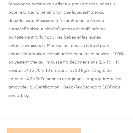
l'enveloppe extérieure s'effectue par ultrasons, sans fils,
pour retarder la pénétration des liquidesMatériau
douxRespirantRésistant à l'usureBonne tolérance
cutanéeÉpaisseur élevéeConfort optimalS'adapte
parfaitementParfait pour les bébés et les jeunes
enfantsLivraison:1x Matelas en mousse à froid pour
enfantsInformation technique:Matériau de la housse : 100%
polyesterMatériau : mousse froideDimensions (L x l x H) :
environ 140 x 70 x 10 cmDensité : 23 kg/m³Degré de
fermeté : 4,2 kPaPersonnes allergiques : appropriéHousse
amovible : ouiCertification : Oeko-Tex Standard 100Poids :
env. 3,1 kg