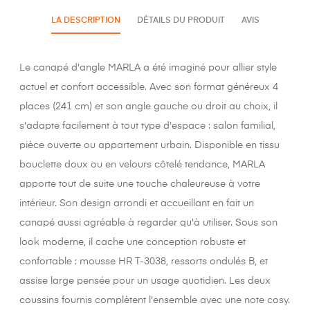
LA DESCRIPTION
DÉTAILS DU PRODUIT
AVIS
Le canapé d'angle MARLA a été imaginé pour allier style
actuel et confort accessible. Avec son format généreux 4
places (241 cm) et son angle gauche ou droit au choix, il
s'adapte facilement à tout type d'espace : salon familial,
pièce ouverte ou appartement urbain. Disponible en tissu
bouclette doux ou en velours côtelé tendance, MARLA
apporte tout de suite une touche chaleureuse à votre
intérieur. Son design arrondi et accueillant en fait un
canapé aussi agréable à regarder qu'à utiliser. Sous son
look moderne, il cache une conception robuste et
confortable : mousse HR T-3038, ressorts ondulés B, et
assise large pensée pour un usage quotidien. Les deux
coussins fournis complètent l'ensemble avec une note cosy.