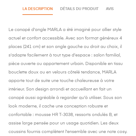
LA DESCRIPTION
DÉTAILS DU PRODUIT
AVIS
Le canapé d'angle MARLA a été imaginé pour allier style
actuel et confort accessible. Avec son format généreux 4
places (241 cm) et son angle gauche ou droit au choix, il
s'adapte facilement à tout type d'espace : salon familial,
pièce ouverte ou appartement urbain. Disponible en tissu
bouclette doux ou en velours côtelé tendance, MARLA
apporte tout de suite une touche chaleureuse à votre
intérieur. Son design arrondi et accueillant en fait un
canapé aussi agréable à regarder qu'à utiliser. Sous son
look moderne, il cache une conception robuste et
confortable : mousse HR T-3038, ressorts ondulés B, et
assise large pensée pour un usage quotidien. Les deux
coussins fournis complètent l'ensemble avec une note cosy.