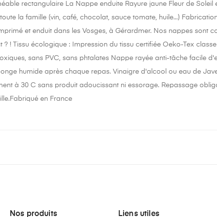
ble rectangulaire La Nappe enduite Rayure jaune Fleur de Soleil est
oute la famille (vin, café, chocolat, sauce tomate, huile...) Fabricatio
, imprimé et enduit dans les Vosges, à Gérardmer. Nos nappes sont co
 ? ! Tissu écologique : Impression du tissu certifiée Oeko-Tex classe
toxiques, sans PVC, sans phtalates Nappe rayée anti-tâche facile d'e
onge humide après chaque repas. Vinaigre d'alcool ou eau de Jave
ent à 30 C sans produit adoucissant ni essorage. Repassage obligato
lle.Fabriqué en France
Nos produits
Liens utiles