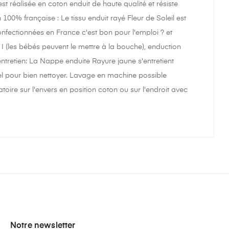
 réalisée en coton enduit de haute qualité et résiste
n 100% française : Le tissu enduit rayé Fleur de Soleil est
nfectionnées en France c'est bon pour l'emploi ? et
 I (les bébés peuvent le mettre à la bouche), enduction
ntretien: La Nappe enduite Rayure jaune s'entretient
l pour bien nettoyer. Lavage en machine possible
ire sur l'envers en position coton ou sur l'endroit avec
Notre newsletter