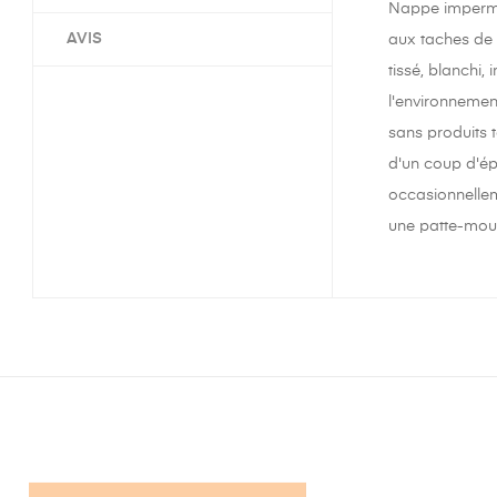
Nappe imperméa
AVIS
aux taches de t
tissé, blanchi
l'environnement
sans produits 
d'un coup d'ép
occasionnellem
une patte-moui