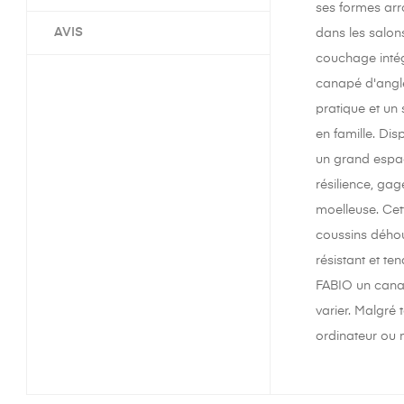
ses formes arr
AVIS
dans les salons
couchage intég
canapé d'angle
pratique et un 
en famille. Dis
un grand espac
résilience, gag
moelleuse. Cet
coussins déhous
résistant et te
FABIO un canap
varier. Malgré 
ordinateur ou 