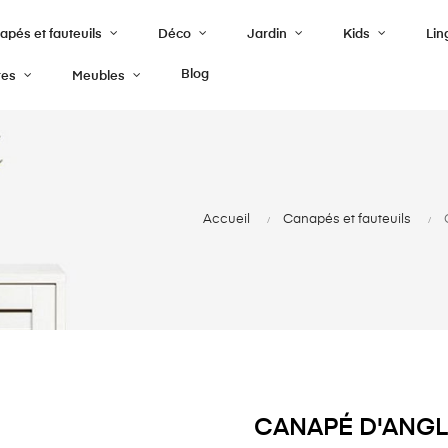
pés et fauteuils
Déco
Jardin
Kids
Lin
Blog
res
Meubles
Accueil
Canapés et fauteuils
CANAPÉ D'ANGLE