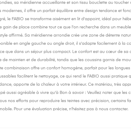
ondies, sa méridienne accueillante et son tissu bouclette au touche
 modernes, il offre un parfait équilibre entre design tendance et fo
ré, le FABIO se transforme aisément en lit d'appoint, idéal pour héb
 gain de place combine tout ce que l'on recherche dans un meuble 
style affirmé. Sa méridienne arrondie crée une zone de détente nature
ponible en angle gauche ou angle droit, il s'adapte facilement à la co
e que dans un séjour plus compact. Le confort est au cœur de sa 
e de maintien et de durabilité, tandis que les coussins garnis de mou
te combinaison offre un confort homogène, parfait pour les longues 
sables facilitent le nettoyage, ce qui rend le FABIO aussi pratique qu
ndance, apporte de la chaleur à votre intérieur. Ce matériau, très ap
é aussi agréable à vivre qu'à Bon à savoir : Veuillez noter que les 
tous nos efforts pour reproduire les teintes avec précision, certain
mobile. Pour une évaluation précise, n'hésitez pas à nous contacter.