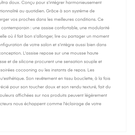
r ultra doux. Conçu pour s'intégrer harmonieusement
nctionnalité au quotidien. Grâce à son système de
erger vos proches dans les meilleures conditions. Ce
contemporain : une assise confortable, une modularité
lle où il fait bon s'allonger, lire ou partager un moment
nfiguration de votre salon et s'intègre aussi bien dans
conception. L'assise repose sur une mousse haute
sse et de silicone procurent une sensation souple et
soirées cocooning ou les instants de repos. Les
'esthétique. Son revêtement en tissu bouclette, à la fois
précié pour son toucher doux et son rendu texturé, fait du
couleurs affichées sur nos produits peuvent légèrement
s facteurs nous échappent comme l'éclairage de votre