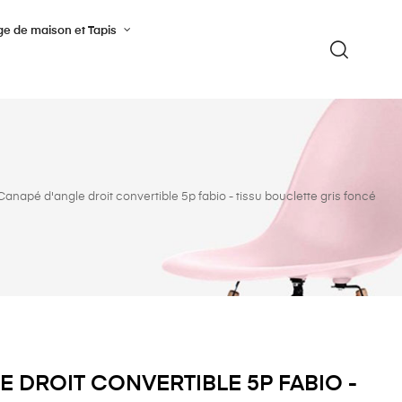
ge de maison et Tapis
Canapé d'angle droit convertible 5p fabio - tissu bouclette gris foncé
 DROIT CONVERTIBLE 5P FABIO -