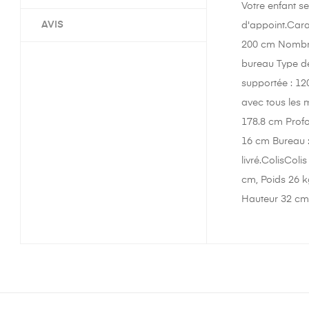
Votre enfant se
AVIS
d'appoint.Carac
200 cm Nombre 
bureau Type de
supportée : 12
avec tous les 
178.8 cm Profo
16 cm Bureau : 
livré.ColisCol
cm, Poids 26 k
Hauteur 32 cm,