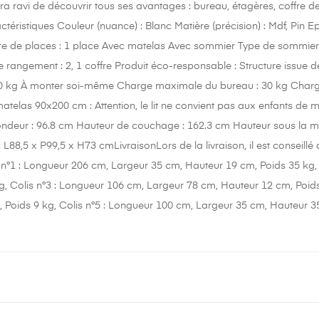
ra ravi de découvrir tous ses avantages : bureau, étagères, coffre d
téristiques Couleur (nuance) : Blanc Matière (précision) : Mdf, Pin 
de places : 1 place Avec matelas Avec sommier Type de sommier : 
 rangement : 2, 1 coffre Produit éco-responsable : Structure issue
0 kg À monter soi-même Charge maximale du bureau : 30 kg Charge 
matelas 90x200 cm : Attention, le lit ne convient pas aux enfants d
ndeur : 96.8 cm Hauteur de couchage : 162.3 cm Hauteur sous la mez
L88,5 x P99,5 x H73 cmLivraisonLors de la livraison, il est conseillé
is n°1 : Longueur 206 cm, Largeur 35 cm, Hauteur 19 cm, Poids 35 kg
g, Colis n°3 : Longueur 106 cm, Largeur 78 cm, Hauteur 12 cm, Poids
 Poids 9 kg, Colis n°5 : Longueur 100 cm, Largeur 35 cm, Hauteur 3