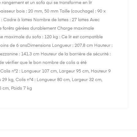
e rangement et un sofa qui se transforme en lit
Epaisseur bois : 20 mm, 50 mm Taille (couchage) : 90 x
Cadre à lattes Nombre de lattes : 27 lattes Avec
 de forêts gérées durablement Charge maximale
maximale du sofa : 120 kg : Ce lit est compatible
e moins de 6 ansDimensions Longueur : 207.8 cm Hauteur :
zanine : 141.3 cm Hauteur de la barrière de sécurité :
 de vérifier que le bon nombre de colis a été
, Colis n°2 : Longueur 107 cm, Largeur 95 cm, Hauteur 9
 29 kg, Colis n°4 : Longueur 80 cm, Largeur 32 cm,
5 cm, Poids 7 kg