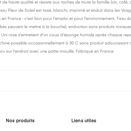
 de haute qualité et résiste aux taches de toute la famille (vin, café,
tissu Fleur de Soleil est tissé, blanchi, imprimé et enduit dans les 
 en France : c'est bon pour l'emploi et pour l'environnement. Tissu é
ébés peuvent le mettre à la bouche), enduction sans produits toxique
Uni rose s'entretient d'un coup d'éponge humide après chaque repas
ine possible occasionnellement à 30 C sans produit adoucissant ni
 ou sur l'endroit avec une patte-mouille. Fabriqué en France
Nos produits
Liens utiles