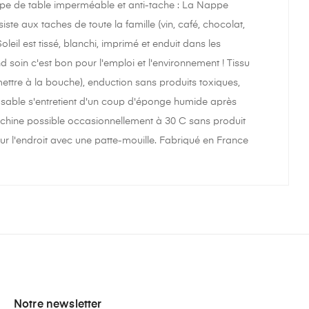
appe de table imperméable et anti-tache : La Nappe
iste aux taches de toute la famille (vin, café, chocolat,
leil est tissé, blanchi, imprimé et enduit dans les
soin c'est bon pour l'emploi et l'environnement ! Tissu
mettre à la bouche), enduction sans produits toxiques,
 sable s'entretient d'un coup d'éponge humide après
achine possible occasionnellement à 30 C sans produit
ur l'endroit avec une patte-mouille. Fabriqué en France
Notre newsletter