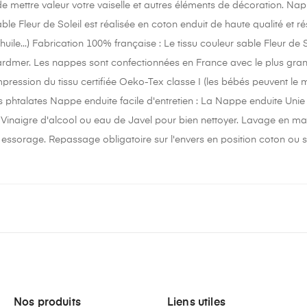
e mettre valeur votre vaiselle et autres éléments de décoration. N
ble Fleur de Soleil est réalisée en coton enduit de haute qualité et rés
uile...) Fabrication 100% française : Le tissu couleur sable Fleur de So
rdmer. Les nappes sont confectionnées en France avec le plus grand 
pression du tissu certifiée Oeko-Tex classe I (les bébés peuvent le 
 phtalates Nappe enduite facile d'entretien : La Nappe enduite Unie
Vinaigre d'alcool ou eau de Javel pour bien nettoyer. Lavage en m
 essorage. Repassage obligatoire sur l'envers en position coton ou s
Nos produits
Liens utiles