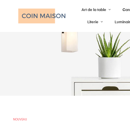
Art de la table
Cana
Literie
Luminai
NOUVEAU