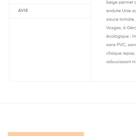
beige permet d
AVIS
enduite Unie sa
sauce tomate, h
Vosges, à Géra
écologique : Im
sans PVC, sans
chaque repas. 
adoucissant ni