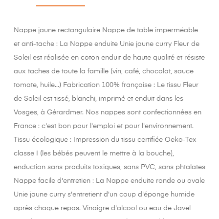
Nappe jaune rectangulaire Nappe de table imperméable
et anti-tache : La Nappe enduite Unie jaune curry Fleur de
Soleil est réalisée en coton enduit de haute qualité et résiste
aux taches de toute la famille (vin, café, chocolat, sauce
tomate, huile...) Fabrication 100% française : Le tissu Fleur
de Soleil est tissé, blanchi, imprimé et enduit dans les
Vosges, à Gérardmer. Nos nappes sont confectionnées en
France : c'est bon pour l'emploi et pour l'environnement.
Tissu écologique : Impression du tissu certifiée Oeko-Tex
classe I (les bébés peuvent le mettre à la bouche),
enduction sans produits toxiques, sans PVC, sans phtalates
Nappe facile d'entretien : La Nappe enduite ronde ou ovale
Unie jaune curry s'entretient d'un coup d'éponge humide
après chaque repas. Vinaigre d'alcool ou eau de Javel