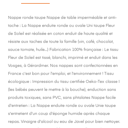
Nappe ronde taupe Nappe de table imperméable et anti-
tache : La Nappe enduite ronde ou ovale Uni taupe Fleur
de Soleil est réalisée en coton enduit de haute qualité et
résiste aux taches de toute la famille (vin, café, chocolat,
sauce tomate, huile...) Fabrication 100% française : Le tissu
Fleur de Soleil est tissé, blanchi, imprimé et enduit dans les
Vosges, à Gérardmer. Nos nappes sont confectionnées en
France c'est bon pour l'emploi, et l'environnement ! Tissu
écologique : Impression du tissu certifiée Oeko-Tex classe I
(les bébés peuvent le mettre à la bouche), enduction sans
produits toxiques, sans PVC, sans phtalates Nappe facile
d'entretien : La Nappe enduite ronde ou ovale Unie taupe
s'entretient d'un coup d'éponge humide après chaque
repas. Vinaigre d'alcool ou eau de Javel pour bien nettoyer.