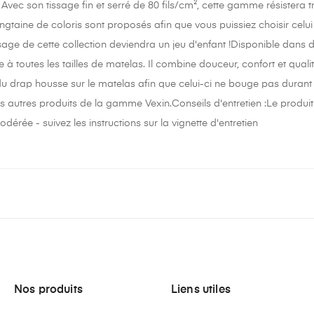
 Avec son tissage fin et serré de 80 fils/cm², cette gamme résistera t
ngtaine de coloris sont proposés afin que vous puissiez choisir celui
sage de cette collection deviendra un jeu d'enfant !Disponible dans
 à toutes les tailles de matelas. Il combine douceur, confort et qu
 drap housse sur le matelas afin que celui-ci ne bouge pas durant l
s autres produits de la gamme Vexin.Conseils d'entretien :Le produit
érée - suivez les instructions sur la vignette d'entretien
Nos produits
Liens utiles