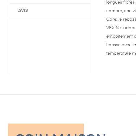
longues fibres.
AVIS
nombre, une vi
Care, le repas
VEXIN s'adapte
emboîtement du
housse avec le
température mod