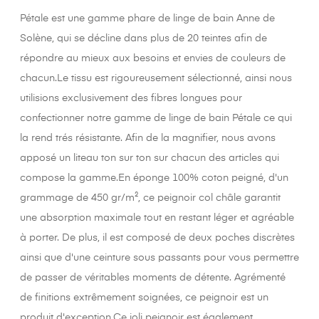
Pétale est une gamme phare de linge de bain Anne de
Solène, qui se décline dans plus de 20 teintes afin de
répondre au mieux aux besoins et envies de couleurs de
chacun.Le tissu est rigoureusement sélectionné, ainsi nous
utilisions exclusivement des fibres longues pour
confectionner notre gamme de linge de bain Pétale ce qui
la rend trés résistante. Afin de la magnifier, nous avons
apposé un liteau ton sur ton sur chacun des articles qui
compose la gamme.En éponge 100% coton peigné, d'un
grammage de 450 gr/m², ce peignoir col châle garantit
une absorption maximale tout en restant léger et agréable
à porter. De plus, il est composé de deux poches discrètes
ainsi que d'une ceinture sous passants pour vous permettre
de passer de véritables moments de détente. Agrémenté
de finitions extrêmement soignées, ce peignoir est un
produit d'exception.Ce joli peignoir est également