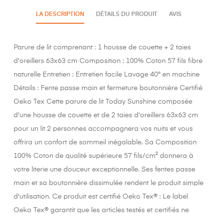
LA DESCRIPTION
DÉTAILS DU PRODUIT
AVIS
Parure de lit comprenant : 1 housse de couette + 2 taies
d'oreillers 63x63 cm Composition : 100% Coton 57 fils fibre
naturelle Entretien : Entretien facile Lavage 40° en machine
Détails : Fente passe main et fermeture boutonnière Certifié
Oeko Tex Cette parure de lit Today Sunshine composée
d'une housse de couette et de 2 taies d'oreillers 63x63 cm
pour un lit 2 personnes accompagnera vos nuits et vous
offrira un confort de sommeil inégalable. Sa Composition
100% Coton de qualité supérieure 57 fils/cm² donnera à
votre literie une douceur exceptionnelle. Ses fentes passe
main et sa boutonnière dissimulée rendent le produit simple
d'utilisation. Ce produit est certifié Oeko Tex® : Le label
Oeko Tex® garantit que les articles testés et certifiés ne