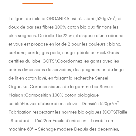
Le lgant de toilette ORGANIKA est résistant (520gr/m²) et
doux de par ses fibres 100% coton bio aux finitions les
plus soignées. De taille 16x22cm, il dispose d'une attache
et vous est proposé en lot de 2 pour les couleurs : blanc,
carbone, corde, gris perle, sauge, pétale ou miel. Gants
certifiés du label GOTS*.Coordonnez les gants avec les
autres dimensions de serviettes, des peignoirs ou du linge
de lit en coton lavé, en faisant la recherche Sensei
Organika. Caractéristiques de la gamme bio Sensei
Maison :Composition 100% coton biologique
certifiéPouvoir d'absorption : élevé – Densité : 520gr/m²
Fabrication respectant les normes biologiques (GOTS)Taille
: Standard – 16x22cmFacile d'entretien – Lavable en
machine 60° – Séchage modéré Depuis des décennies,